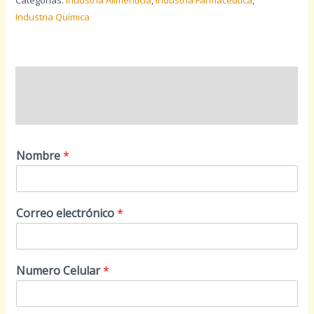
Categorías:
Industria Alimenticia
,
Industria Farmacéutica
,
Industria Química
Descripción
Valoraciones (0)
Nombre
*
Correo electrónico
*
Numero Celular
*