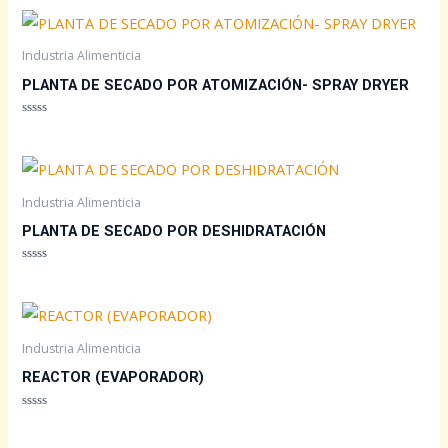
0
de
5
Industria Alimenticia
PLANTA DE SECADO POR ATOMIZACIÓN- SPRAY DRYER
Valorado
con
0
de
5
Industria Alimenticia
PLANTA DE SECADO POR DESHIDRATACIÓN
Valorado
con
0
de
5
Industria Alimenticia
REACTOR (EVAPORADOR)
Valorado
con
0