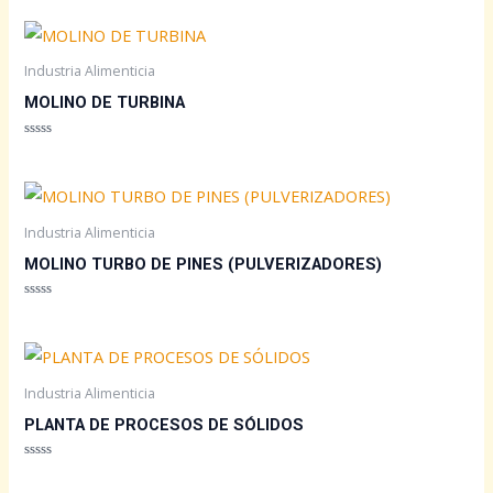
con
0
de
5
Industria Alimenticia
MOLINO DE TURBINA
Valorado
con
0
de
5
Industria Alimenticia
MOLINO TURBO DE PINES (PULVERIZADORES)
Valorado
con
0
de
5
Industria Alimenticia
PLANTA DE PROCESOS DE SÓLIDOS
Valorado
con