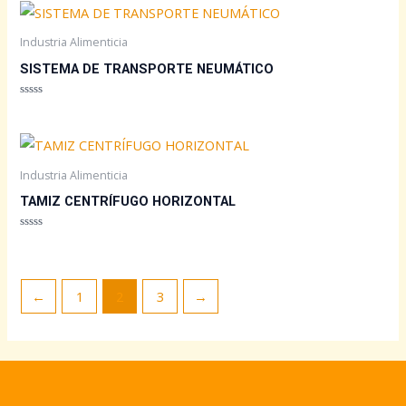
de
5
Industria Alimenticia
SISTEMA DE TRANSPORTE NEUMÁTICO
Valorado
con
0
de
5
Industria Alimenticia
TAMIZ CENTRÍFUGO HORIZONTAL
Valorado
con
0
de
5
←
1
2
3
→