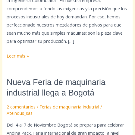
la Ingeniería Colombiana En nuestra empresa,
comprendemos a fondo las exigencias y la precisión que los
procesos industriales de hoy demandan. Por eso, hemos
perfeccionado nuestros mezcladores de polvos para que
sean mucho más que simples máquinas: son la pieza clave
para optimizar su producción. […]
Leer más »
Nueva
Nueva Feria de maquinaria
Feria
industrial llega a Bogotá
de
maquinaria
2 comentarios
/
Ferias de maquinaria Indutrial
/
industrial
Ateindus_sas
llega
Del 4 al 7 de Noviembre Bogotá se prepara para celebrar
a
Andina Pack, Feria internacional de gran impacto a nivel