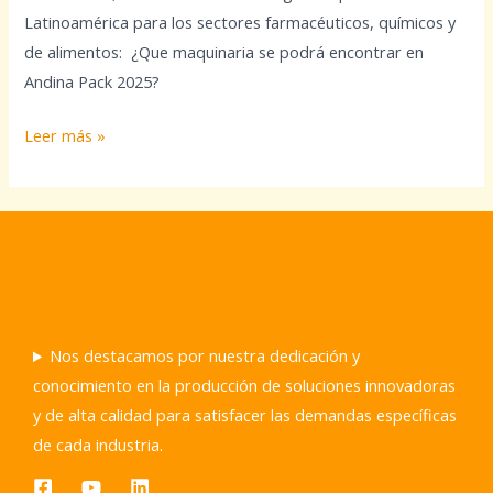
Bogotá
Latinoamérica para los sectores farmacéuticos, químicos y
de alimentos: ¿Que maquinaria se podrá encontrar en
Andina Pack 2025?
Leer más »
Nos destacamos por nuestra dedicación y
conocimiento en la producción de soluciones innovadoras
y de alta calidad para satisfacer las demandas específicas
de cada industria.