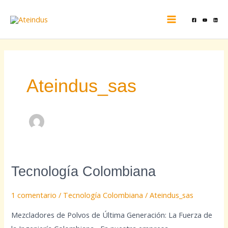
Ir
MAIN
al
MENU
contenido
Ateindus_sas
Tecnología
Tecnología Colombiana
Colombiana
1 comentario
/
Tecnología Colombiana
/
Ateindus_sas
Mezcladores de Polvos de Última Generación: La Fuerza de